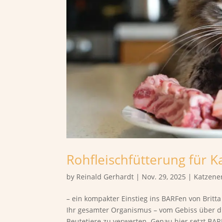
Rohfleischfütterung für K
by
Reinald Gerhardt
|
Nov. 29, 2025
|
Katzene
– ein kompakter Einstieg ins BARFen von Britt
Ihr gesamter Organismus – vom Gebiss über di
Beutetiere zu verwerten. Genau hier setzt BARF