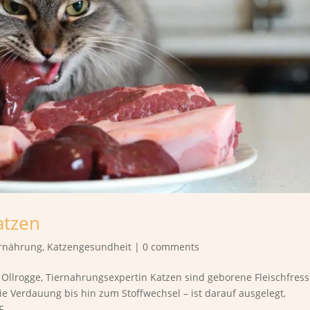
atzen
rnährung
,
Katzengesundheit
|
0 comments
a Ollrogge, Tiernahrungsexpertin Katzen sind geborene Fleischfress
e Verdauung bis hin zum Stoffwechsel – ist darauf ausgelegt,
...