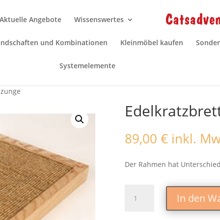
Aktuelle Angebote
Wissenswertes
andschaften und Kombinationen
Kleinmöbel kaufen
Sonder
Systemelemente
nzunge
Edelkratzbret
89,00
€
inkl. Mw
Der Rahmen hat Unterschied
Edelkratzbrett
In den W
und
Katzenzunge