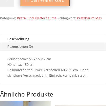
In den Warenkorb
Max
Menge
Kategorie:
Kratz- und Kletterbäume
Schlagwort:
Kratzbaum Max
Beschreibung
Rezensionen (0)
Grundfläche: 65 x 55 x 7 cm
Höhe: ca. 150 cm
Besonderheiten: Zwei Sitzflächen 60 x 35 cm. Ohne
sichtbare Verschraubung, Einfach, kompakt, stabil.
Ähnliche Produkte